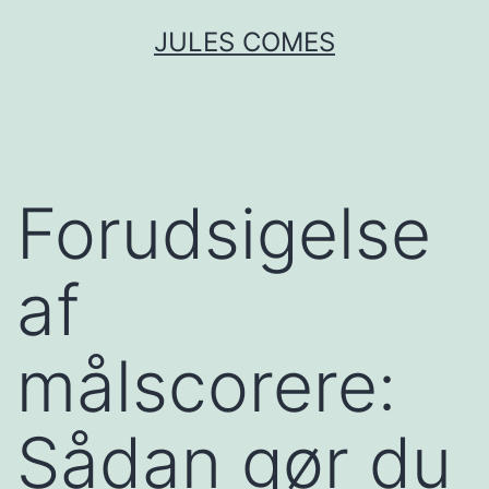
Skip
JULES COMES
to
content
Forudsigelse
af
målscorere:
Sådan gør du