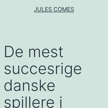
Skip
JULES COMES
to
content
De mest
succesrige
danske
spillere i