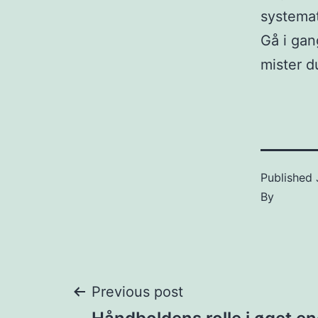
systemat
Gå i gan
mister d
Published
By
Post
Previous post