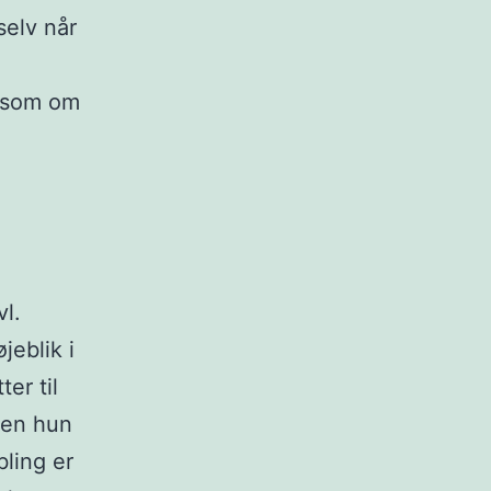
selv når
r som om
vl.
jeblik i
er til
men hun
bling er