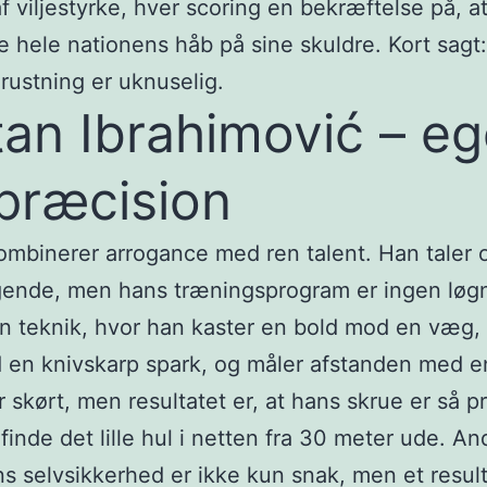
af viljestyrke, hver scoring en bekræftelse på, a
 hele nationens håb på sine skuldre. Kort sagt
rustning er uknuselig.
tan Ibrahimović – e
præcision
ombinerer arrogance med ren talent. Han taler 
gende, men hans træningsprogram er ingen løg
n teknik, hvor han kaster en bold mod en væg
en knivskarp spark, og måler afstanden med en
r skørt, men resultatet er, at hans skrue er så p
finde det lille hul i netten fra 30 meter ude. An
s selvsikkerhed er ikke kun snak, men et result