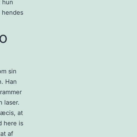
t hun
: hendes
go
om sin
n. Han
, rammer
 laser.
ræcis, at
d here is
at af