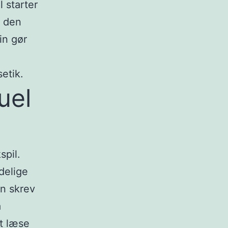
l starter
å den
in gør
etik.
uel
spil.
delige
an skrev
å
t læse