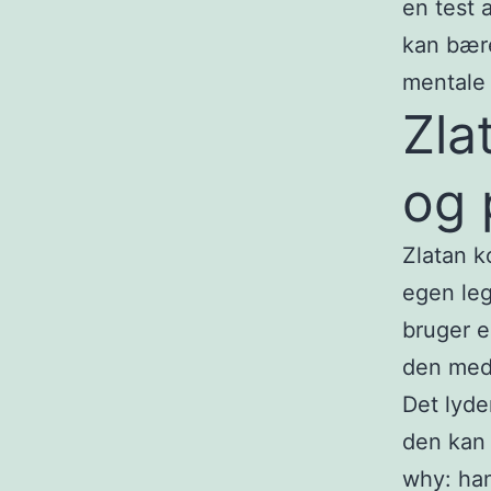
en test 
kan bære
mentale 
Zla
og 
Zlatan k
egen le
bruger e
den med 
Det lyde
den kan 
why: han