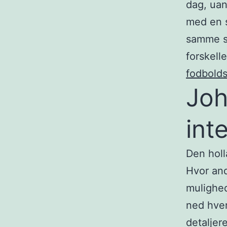
dag, uan
med en s
samme si
forskell
fodbolds
Joh
int
Den holl
Hvor and
mulighed
ned hver
detaljer