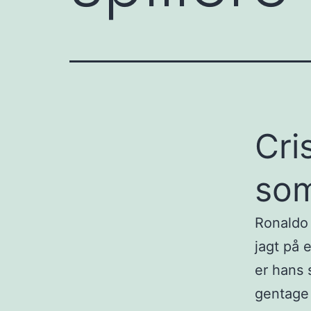
Cri
som
Ronaldo 
jagt på 
er hans 
gentage 