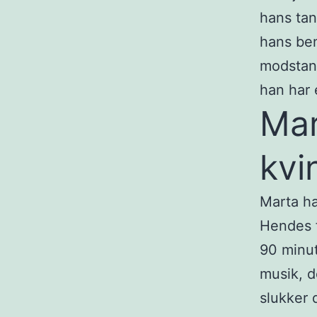
hans tan
hans ben
modstand
han har 
Mar
kvi
Marta har
Hendes f
90 minut
musik, d
slukker 