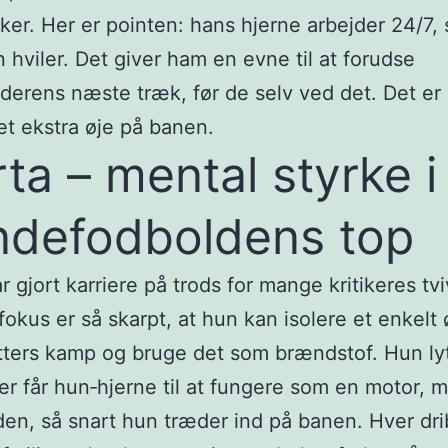
ker. Her er pointen: hans hjerne arbejder 24/7, 
 hviler. Det giver ham en evne til at forudse
erens næste træk, før de selv ved det. Det e
et ekstra øje på banen.
ta – mental styrke i
ndefodboldens top
 gjort karriere på trods for mange kritikeres tvi
okus er så skarpt, at hun kan isolere et enkelt ø
ters kamp og bruge det som brændstof. Hun lytt
er får hun‑hjerne til at fungere som en motor, 
den, så snart hun træder ind på banen. Hver dri