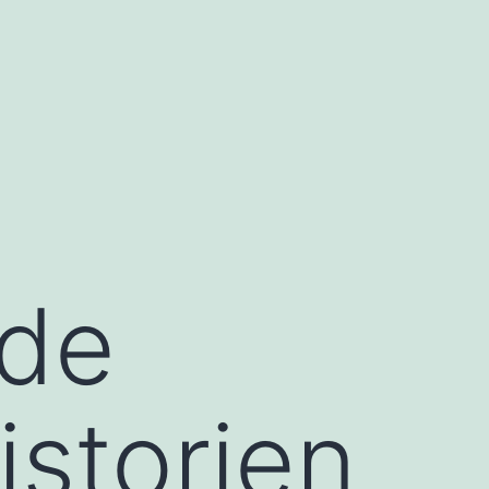
ede
istorien