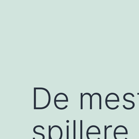
Skip
to
content
De mes
spillere