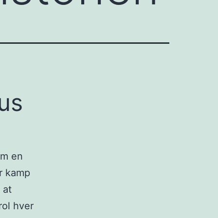
kus
om en
er kamp
 at
rol hver