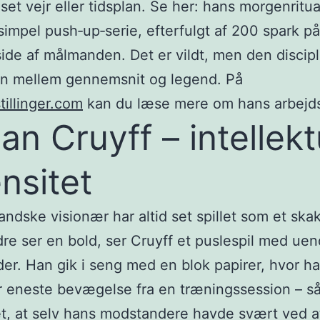
set vejr eller tidsplan. Se her: hans morgenritua
impel push‑up‑serie, efterfulgt af 200 spark p
de af målmanden. Det er vildt, men den discipl
en mellem gennemsnit og legend. På
tillinger.com
kan du læse mere om hans arbejds
an Cruyff – intellekt
ensitet
andske visionær har altid set spillet som et skak
re ser en bold, ser Cruyff et puslespil med uen
er. Han gik i seng med en blok papirer, hvor h
 eneste bevægelse fra en træningssession – s
et, at selv hans modstandere havde svært ved a