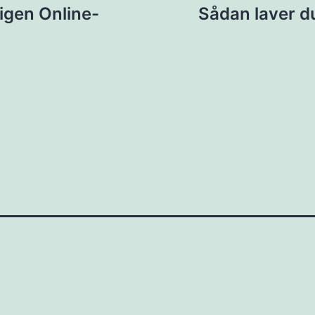
tigen Online-
Sådan laver du