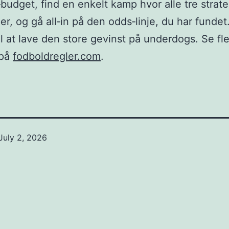
‑budget, find en enkelt kamp hvor alle tre strate
er, og gå all‑in på den odds‑linje, du har fundet
til at lave den store gevinst på underdogs. Se fl
 på
fodboldregler.com
.
July 2, 2026