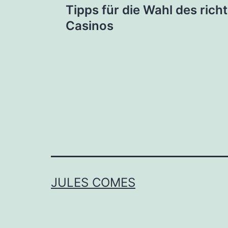
Tipps für die Wahl des rich
navigation
Casinos
JULES COMES