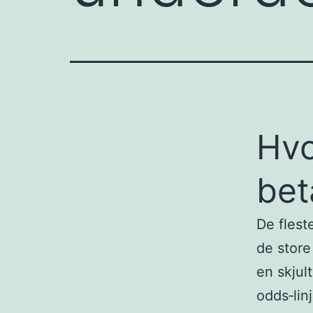
Hvo
bet
De flest
de store
en skjult
odds‑lin