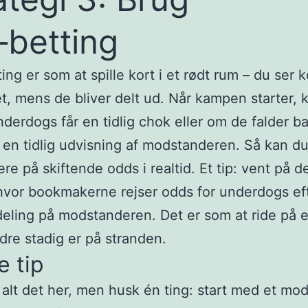
e‑betting
ting er som at spille kort i et rødt rum – du ser 
t, mens de bliver delt ud. Når kampen starter, 
derdogs får en tidlig chok eller om de falder b
 en tidlig udvisning af modstanderen. Så kan d
ere på skiftende odds i realtid. Et tip: vent på d
 hvor bookmakerne rejser odds for underdogs ef
deling på modstanderen. Det er som at ride på 
re stadig er på stranden.
e tip
alt det her, men husk én ting: start med et mo