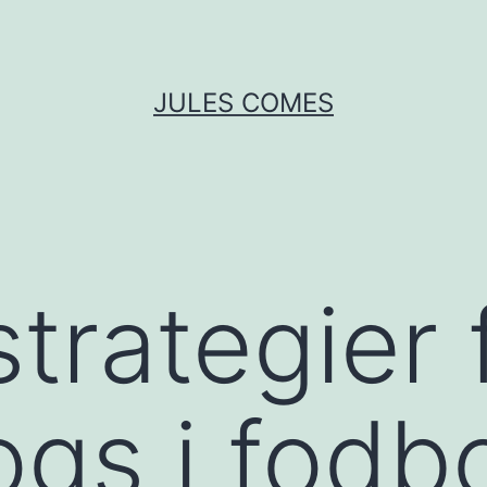
JULES COMES
trategier 
gs i fodb