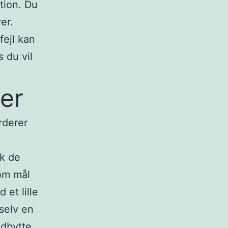
tion. Du
er.
fejl kan
 du vil
ier
rderer
ek de
om mål
 et lille
selv en
udbytte